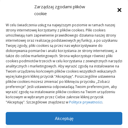
pracy technicznej
Zarządzaj zgodami plików
lis 02, 2025
cookie
Jakie parametry posiadają
panele winylowe
W celu świadczenia usług na najwyższym poziomie w ramach naszej
strony internetowej korzystamy z plików cookies. Pliki cookies
umożliwiają nam zapewnienie prawidłowego działania naszej strony
paź 31, 2025
internetowej oraz realizację podstawowych jej funkcji, a po uzyskaniu
Czym są i jakie mają
Twojej zgody, pliki cookies są przez nas wykorzystywane do
właściwości listwy karniszowe
dokonywania pomiarów i analiz korzystania ze strony internetowej, a
także do celów marketingowych. Strona wykorzystuje również pliki
cookies podmiotów trzecich w celu korzystania z zewnętrznych narzędzi
paź 05, 2025
analitycznych i marketingowych. Aby wyrazić zgodę na instalowanie na
Czemu podawanie cen
Twoim urządzeniu końcowym plików cookies wszystkich wskazanych
mieszkań w ofertach jest
wyżej kategorii kliknij przycisk "Akceptuję". Poszczególne ustawienia
obowiązkowe
plików cookies możesz zmieniać po kliknięciu przycisku „Zobacz
preferencje”. Jeśli ustawienia odpowiadają Twoim preferencjom, aby
wyrazić zgodę na instalowanie plików cookies na Twoim urządzeniu
końcowym w wybranym przez Ciebie zakresie kliknij przycisk
"Akceptuję". Szczegółowe znajdziesz w
Polityce prywatności
.
Akceptuję
Polityka plików cookies (EU)