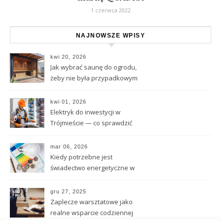
1 czerwca 2022
NAJNOWSZE WPISY
kwi 20, 2026
Jak wybrać saunę do ogrodu,
żeby nie była przypadkowym
zakupem
kwi 01, 2026
Elektryk do inwestycji w
Trójmieście — co sprawdzić
przed podjęciem współpracy
mar 06, 2026
Kiedy potrzebne jest
świadectwo energetyczne w
praktyce obrotu
nieruchomościami
gru 27, 2025
Zaplecze warsztatowe jako
realne wsparcie codziennej