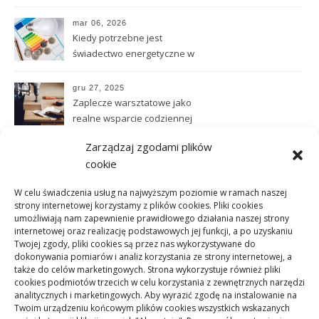
przed podjęciem współpracy
mar 06, 2026
Kiedy potrzebne jest
świadectwo energetyczne w
praktyce obrotu
nieruchomościami
gru 27, 2025
Zaplecze warsztatowe jako
realne wsparcie codziennej
pracy technicznej
Zarządzaj zgodami plików
lis 02, 2025
cookie
Jakie parametry posiadają
panele winylowe
W celu świadczenia usług na najwyższym poziomie w ramach naszej
strony internetowej korzystamy z plików cookies. Pliki cookies
umożliwiają nam zapewnienie prawidłowego działania naszej strony
paź 31, 2025
internetowej oraz realizację podstawowych jej funkcji, a po uzyskaniu
Czym są i jakie mają
Twojej zgody, pliki cookies są przez nas wykorzystywane do
właściwości listwy karniszowe
dokonywania pomiarów i analiz korzystania ze strony internetowej, a
także do celów marketingowych. Strona wykorzystuje również pliki
cookies podmiotów trzecich w celu korzystania z zewnętrznych narzędzi
paź 05, 2025
analitycznych i marketingowych. Aby wyrazić zgodę na instalowanie na
Czemu podawanie cen
Twoim urządzeniu końcowym plików cookies wszystkich wskazanych
mieszkań w ofertach jest