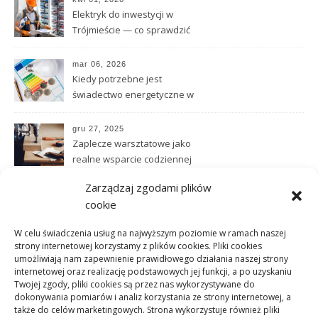
Elektryk do inwestycji w
Trójmieście — co sprawdzić
przed podjęciem współpracy
mar 06, 2026
Kiedy potrzebne jest
świadectwo energetyczne w
praktyce obrotu
nieruchomościami
gru 27, 2025
Zaplecze warsztatowe jako
realne wsparcie codziennej
pracy technicznej
Zarządzaj zgodami plików
lis 02, 2025
cookie
Jakie parametry posiadają
panele winylowe
W celu świadczenia usług na najwyższym poziomie w ramach naszej
strony internetowej korzystamy z plików cookies. Pliki cookies
umożliwiają nam zapewnienie prawidłowego działania naszej strony
paź 31, 2025
internetowej oraz realizację podstawowych jej funkcji, a po uzyskaniu
Czym są i jakie mają
Twojej zgody, pliki cookies są przez nas wykorzystywane do
właściwości listwy karniszowe
dokonywania pomiarów i analiz korzystania ze strony internetowej, a
także do celów marketingowych. Strona wykorzystuje również pliki